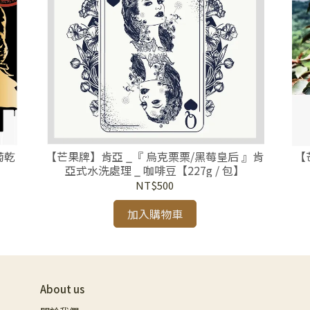
【芒果牌】肯亞 _『 烏克栗栗/黑莓皇后 』肯
【
亞式水洗處理 _ 咖啡豆【227g / 包】
NT$500
加入購物車
About us