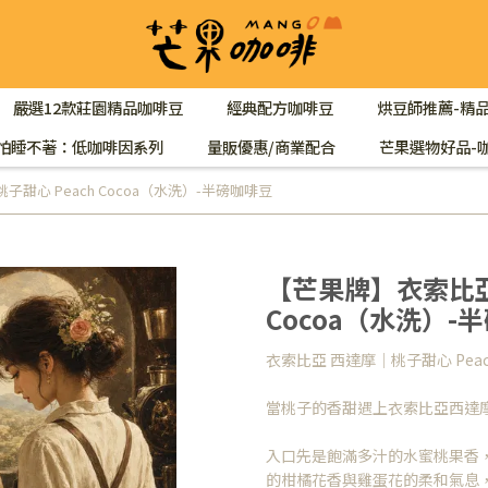
嚴選12款莊園精品咖啡豆
經典配方咖啡豆
烘豆師推薦-精
怕睡不著：低咖啡因系列
量販優惠/商業配合
芒果選物好品-
甜心 Peach Cocoa（水洗）-半磅咖啡豆
【芒果牌】衣索比亞
Cocoa（水洗）-
衣索比亞 西達摩｜桃子甜心 Peac
當桃子的香甜遇上衣索比亞西達
入口先是飽滿多汁的水蜜桃果香
的柑橘花香與雞蛋花的柔和氣息