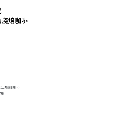
感
的淺焙咖啡
日以上有效日期。）
飲用