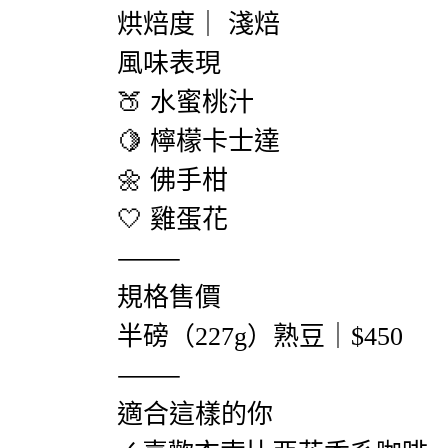
烘焙度｜ 淺焙
風味表現
🍑 水蜜桃汁
🍋 檸檬卡士達
🌼 佛手柑
🤍 雞蛋花
⸻
規格售價
半磅（227g）熟豆｜$450
⸻
適合這樣的你