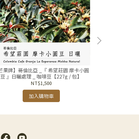
芒果牌】哥倫比亞 _『 希望莊園 摩卡小圓
【芒果牌】哥倫比
豆 』日曬處理 _ 咖啡豆【227g / 包】
』精緻水洗.釀
【
NT$1,500
加入購物車