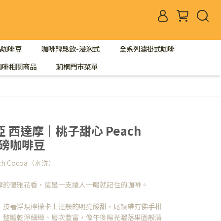
品咖啡豆
咖啡輕鬆飲-浸泡式
全系列濾掛式咖啡
咖啡相關商品
莿桐門市菜單
 西達摩｜桃子甜心 Peach
半磅咖啡豆
h Cocoa（水洗）
摩的優雅花香，這是一支讓人一喝就記住的咖啡。
，接著浮現檸檬卡士達般的明亮酸甜，尾韻帶有佛手柑
，整體乾淨細緻、層次豐富，像午後陽光灑落果園般清