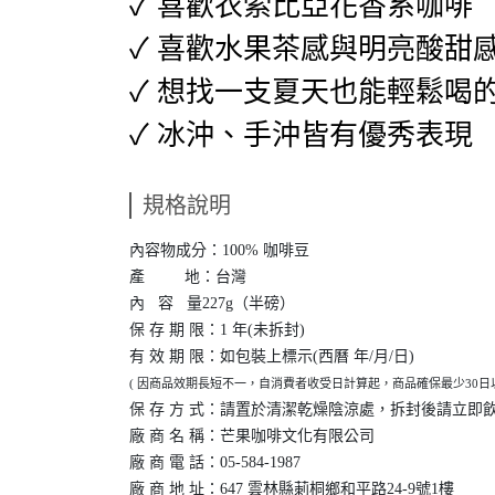
✓ 喜歡衣索比亞花香系咖啡
✓ 喜歡水果茶感與明亮酸甜
✓ 想找一支夏天也能輕鬆喝
✓ 冰沖、手沖皆有優秀表現
規格說明
內容物成分：100% 咖啡豆
產 地：台灣
內 容 量227g（半磅）
保 存 期 限：1 年(未拆封)
有 效 期 限：如包裝上標示(西曆 年/月/日)
( 因商品效期長短不一，自消費者收受日計算起，商品確保最少30
保 存 方 式：請置於清潔乾燥陰涼處，拆封後請立即
廠 商 名 稱：芒果咖啡文化有限公司
廠 商 電 話：
05-584-1987
廠 商 地 址：647 雲林縣莿桐鄉和平路24-9號1樓