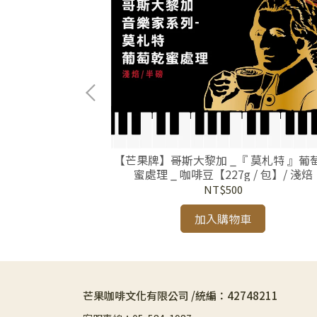
聖荷西莊園 橡木桶
【芒果牌】哥斯大黎加 _『 莫札特 』葡萄乾
處理 _ 咖啡豆
蜜處理 _ 咖啡豆【227g / 包】/ 淺焙
】-
NT$500
加入購物車
芒果咖啡文化有限公司 /統編：42748211