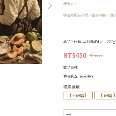
新迷人。
適合喜歡花果香、甜感明顯、酸
⸻
單品半磅精品莊園咖啡豆（227g
NT$450
NT$500
商品編號:
供貨狀況:
尚有庫存
研磨選項
【不研磨】
【 研磨 